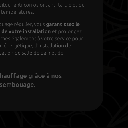
biteur anti-corrosion, anti-tartre et ou
s températures.
uage régulier, vous
garantissez le
de votre installation
et prolongez
mmes également à votre service pour
on énergétique
, d’
installation de
ation de salle de bain
et de
hauffage grâce à nos
ésembouage.