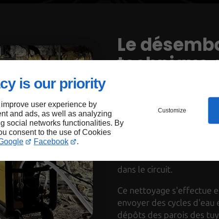
Le désembo
technique 
moderne et
cy is our priority
proposée à
 improve user experience by
Customize
nt and ads, as well as analyzing
ng social networks functionalities. By
Le désembouage est une o
you consent to the use of Cookies
Google
Facebook
.
l'
entretien de votre sys
éliminer les boues et les
dans le circuit.
Ce nettoyage s'effectue e
envoyer des cycles d'eau e
dépôts des parois des tuya