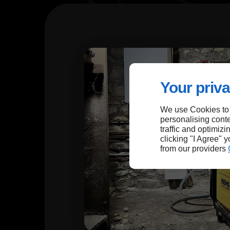
Your priva
We use Cookies to
personalising conte
traffic and optimizi
clicking "I Agree" 
from our providers