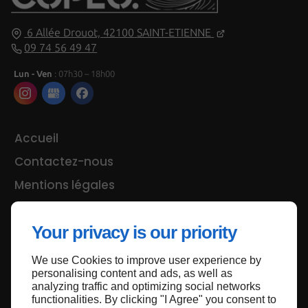
6 Allée Drouot,
42100
SAINT-ETIENNE
09 74 56 49 47
Lun - Ven
: 07h30 – 18h00
Accueil
Contactez-nous
Mentions légales
Plan du site
Your privacy is our priority
We use Cookies to improve user experience by
Haut de page
personalising content and ads, as well as
analyzing traffic and optimizing social networks
functionalities. By clicking "I Agree" you consent to